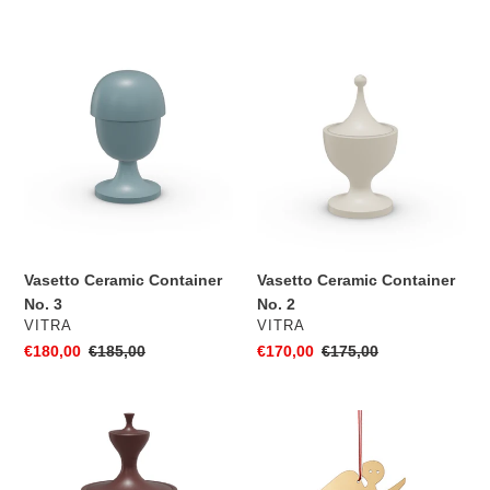
scontato
di
scontato
di
listino
listino
Vasetto
Vasetto
Ceramic
Ceramic
Container
Container
No.
No.
3
2
Vasetto Ceramic Container
Vasetto Ceramic Container
No. 3
No. 2
VENDITORE
VENDITORE
VITRA
VITRA
Prezzo
€180,00
Prezzo
€185,00
Prezzo
€170,00
Prezzo
€175,00
scontato
di
scontato
di
listino
listino
Vasetto
Angel
Ceramic
Girard
Container
Ornaments