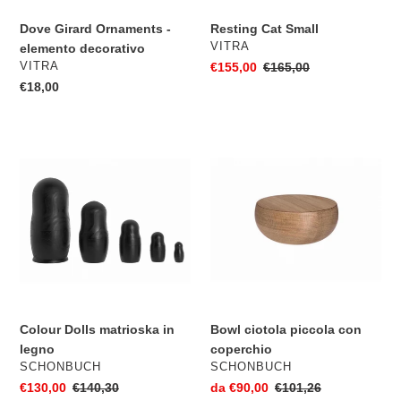
Dove Girard Ornaments -
Resting Cat Small
VENDITORE
VITRA
elemento decorativo
VENDITORE
VITRA
Prezzo
€155,00
Prezzo
€165,00
scontato
di
Prezzo
€18,00
listino
di
listino
Colour
Bowl
Dolls
ciotola
matrioska
piccola
in
con
legno
coperchio
Colour Dolls matrioska in
Bowl ciotola piccola con
legno
coperchio
VENDITORE
VENDITORE
SCHONBUCH
SCHONBUCH
Prezzo
€130,00
Prezzo
€140,30
Prezzo
da €90,00
Prezzo
€101,26