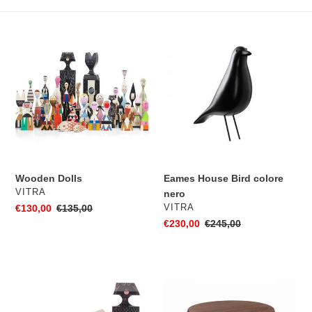
l
e
Wooden
Eames
z
Dolls
House
Bird
i
colore
nero
o
n
e
Wooden Dolls
Eames House Bird colore
:
VENDITORE
VITRA
nero
VENDITORE
Prezzo
€130,00
Prezzo
€135,00
VITRA
scontato
di
Prezzo
€230,00
Prezzo
€245,00
listino
scontato
di
listino
Wooden
Bowl
Doll
ciotola
Cat
grande