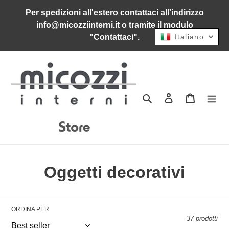
Vai
Per spedizioni all'estero contattaci all'indirizzo
direttamente
info@micozziinterni.it o tramite il modulo
ai
"Contattaci".
Italiano
contenuti
Cerca
Accedi
Carrello
C
Oggetti decorativi
o
l
ORDINA PER
37 prodotti