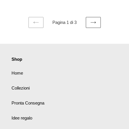
di
di
listino
listino
Pagina 1 di 3
PAGINA
PAGINA
PRECEDENTE
SUCCESSIVA
Shop
Home
Collezioni
Pronta Consegna
Idee regalo