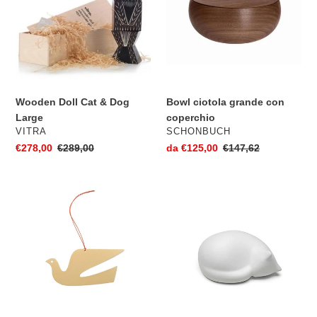
&
con
Dog
coperchio
Large
Wooden Doll Cat & Dog
Bowl ciotola grande con
Large
coperchio
VENDITORE
VENDITORE
VITRA
SCHONBUCH
Prezzo
€278,00
Prezzo
€289,00
Prezzo
da €125,00
Prezzo
€147,62
scontato
di
scontato
di
listino
listino
Dove
Resting
Girard
Cat
Ornaments
Small
-
elemento
decorativo