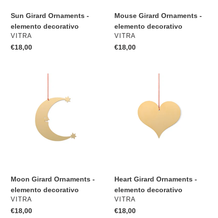
Sun Girard Ornaments -
Mouse Girard Ornaments -
elemento decorativo
elemento decorativo
VENDITORE
VENDITORE
VITRA
VITRA
Prezzo
€18,00
Prezzo
€18,00
di
di
listino
listino
Moon
Heart
Girard
Girard
Ornaments
Ornaments
-
-
elemento
elemento
decorativo
decorativo
Moon Girard Ornaments -
Heart Girard Ornaments -
elemento decorativo
elemento decorativo
VENDITORE
VENDITORE
VITRA
VITRA
Prezzo
€18,00
Prezzo
€18,00