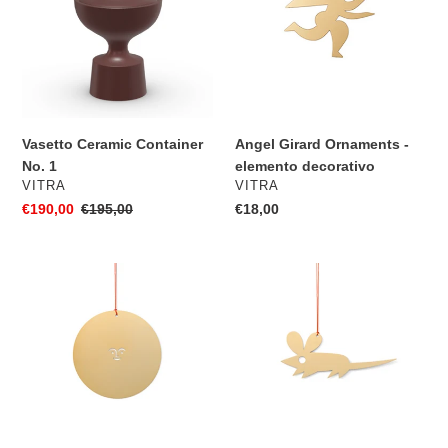
No.
-
1
elemento
decorativo
Vasetto Ceramic Container
Angel Girard Ornaments -
No. 1
elemento decorativo
VENDITORE
VENDITORE
VITRA
VITRA
Prezzo
€190,00
Prezzo
€195,00
Prezzo
€18,00
scontato
di
di
listino
listino
Sun
Mouse
Girard
Girard
Ornaments
Ornaments
-
-
elemento
elemento
decorativo
decorativo