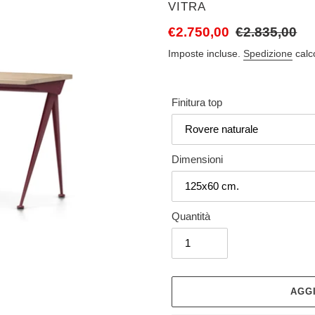
VENDITORE
VITRA
Prezzo
€2.750,00
Prezzo
€2.835,00
scontato
di
Imposte incluse.
Spedizione
calc
listino
Finitura top
Dimensioni
Quantità
AGG