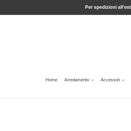
Vai
Per spedizioni all'est
direttamente
ai
contenuti
Home
Arredamento
Accessori