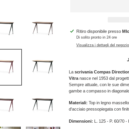
Inserimento
Ritiro disponibile presso
MIc
del
Di solito pronto in 24 ore
prodotto
Visualizza i dettagli del negozio
nel
carrello
La
scrivania Compas Directio
Vitra
nasce nel 1953 dal progett
Sempre attuale, con le sue dimensi
gambe a compasso in diagonale,
Materiali:
Top in legno massello
d‘acciaio pressopiegata con finit
Dimensioni:
L. 125 - P. 60/70 