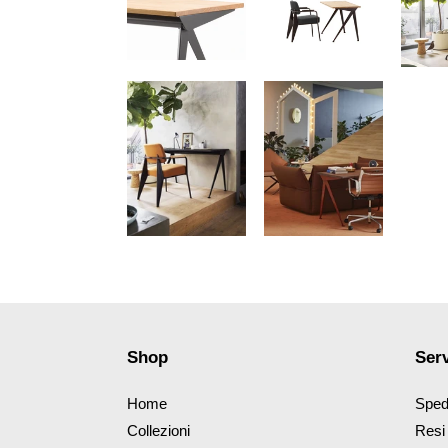
Shop
Serv
Home
Sped
Collezioni
Resi