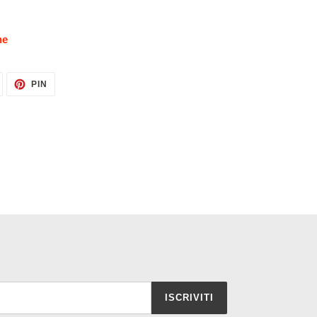
ne
TWITTA
PINNA
PIN
SU
SU
TWITTER
PINTEREST
ISCRIVITI