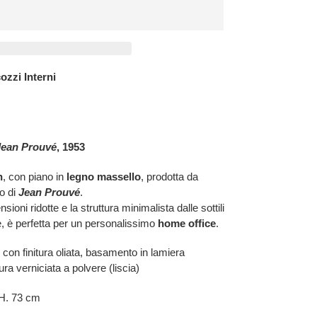
ozzi Interni
Jean Prouvé
, 1953
n
, con piano in
legno massello
, prodotta da
o di
Jean Prouvé
.
oni ridotte e la struttura minimalista dalle sottili
 è perfetta per un personalissimo
home office
.
 con finitura oliata, basamento in lamiera
ura verniciata a polvere (liscia)
- H. 73 cm