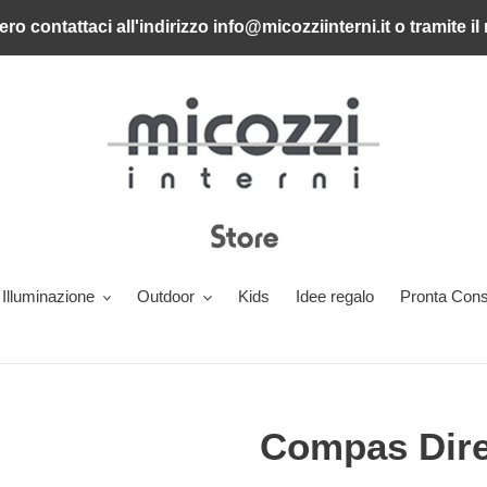
ero contattaci all'indirizzo info@micozziinterni.it o tramite 
Illuminazione
Outdoor
Kids
Idee regalo
Pronta Con
Compas Dire