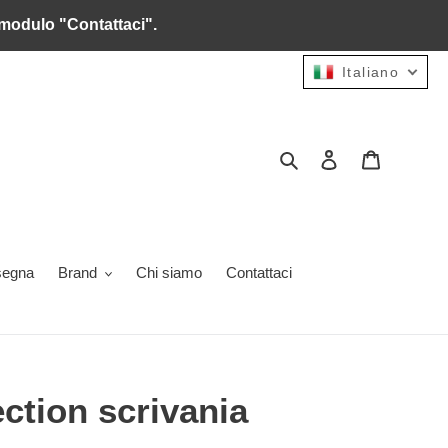
il modulo "Contattaci".
Italiano
Cerca
Accedi
Carrello
segna
Brand
Chi siamo
Contattaci
ction scrivania